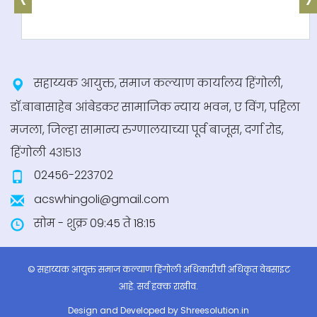
केंद्र सरकारची अनुसूचित जातींसाठी पत वृद्धी हमी
योजना
+ अधिक माहिती
सहाय्यक आयुक्त, समाज कल्याण कार्यालय हिंगोली,
केंद्र सरकारची वेंचर कॅपिटल फंड्स
डॉ.बाबासाहेब आंबेडकर सामाजिक न्याय भवन, ए विंग, पहिला
मजला, जिल्हा सामान्य रुग्णालयाच्या पूर्व बाजूस, दर्गा रोड,
+ अधिक माहिती
हिंगोली ४३१५१३
02456-223702
तृतीयपंथीय साठी चे राष्ट्रीय पोर्टल
acswhingoli@gmail.com
सोम - शुक्र 09:45 ते 18:15
+ अधिक माहिती
© सहाय्यक आयुक्त समाज कल्याण हिंगोली अधिकारीची अधिकृत वेबसाइट
आहे. सर्व हक्क राखीव.
Design and Developed by
Shreesolution.in