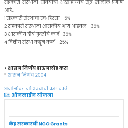
सहकारी संस्थाना द्यावयाचा अर्थ्साहाय्यचे सूत्र खालील प्रमाणे
आहे..
1 सहकारी संस्थाचा स्वः हिस्सा - 5%
2 सहकारी संस्थाना शासकीय भाग भांडवल - 35%
3 शासकीय दीर्घ मुदतीचे कर्ज- 35%
4 वित्तीय संस्था कडून कर्ज - 25%
• शासन निर्णय डाऊनलोड करा
*
शासन निर्णय २००४
भारत सरकार शिष्यवृत्ती
+ अधिक माहिती
अर्जासोबत जोडावयाची कागदपत्रे
ऑनलाईन योजना
केंद्र सरकारची NGO Grants
+ अधिक माहिती