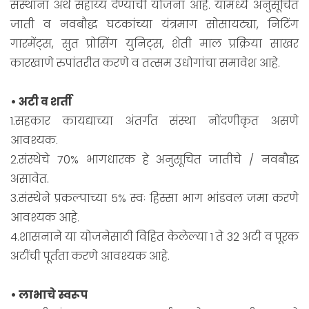
संस्थाना अर्थ सहाय्य देण्याची योजना आहे. यामध्ये अनुसूचित
जाती व नवबौद्ध घटकांच्या यंत्रमाग सोसायट्या, निटिंग
गारमेंट्स, सुत प्रोसिंग युनिट्स, शेती माल प्रक्रिया साखर
कारखाणे रुपांतरीत करणे व तत्सम उधोगांचा समावेश आहे.
• अटी व शर्ती
1.सहकार कायद्याच्या अंतर्गत संस्था नोंदणीकृत असणे
आवश्यक.
2.संस्थेचे 70% भागधारक हे अनुसूचित जातीचे / नवबौद्ध
असावेत.
3.संस्थेने प्रकल्पाच्या 5% स्वः हिस्सा भाग भांडवल जमा करणे
आवश्यक आहे.
4.शासनाने या योजनेसाठी विहित केलेल्या 1 ते 32 अटी व पूरक
अटींची पूर्तता करणे आवश्यक आहे.
• लाभाचे स्वरूप