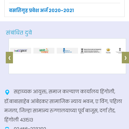
+ अधिक माहिती
संबंधित दुवे
भारतरत्न डॉ. बाबासाहेब आंबेडकर स्वाधार योजना सन
२०२०-२१
+ अधिक माहिती
‹
›
केंद्र सरकारची अनुसूचित जातींसाठी पत वृद्धी हमी
योजना
+ अधिक माहिती
सहाय्यक आयुक्त, समाज कल्याण कार्यालय हिंगोली,
डॉ.बाबासाहेब आंबेडकर सामाजिक न्याय भवन, ए विंग, पहिला
केंद्र सरकारची वेंचर कॅपिटल फंड्स
मजला, जिल्हा सामान्य रुग्णालयाच्या पूर्व बाजूस, दर्गा रोड,
हिंगोली ४३१५१३
+ अधिक माहिती