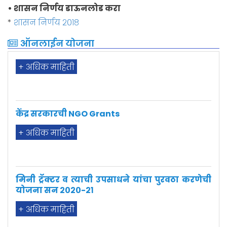
• शासन निर्णय डाऊनलोड करा
*
शासन निर्णय २०१८
भारत सरकार शिष्यवृत्ती
ऑनलाईन योजना
+ अधिक माहिती
केंद्र सरकारची NGO Grants
+ अधिक माहिती
मिनी ट्रॅक्टर व त्याची उपसाधने यांचा पुरवठा करणेची
योजना सन २०२०-२१
+ अधिक माहिती
वसतिगृह प्रवेश अर्ज २०२०-२०२१