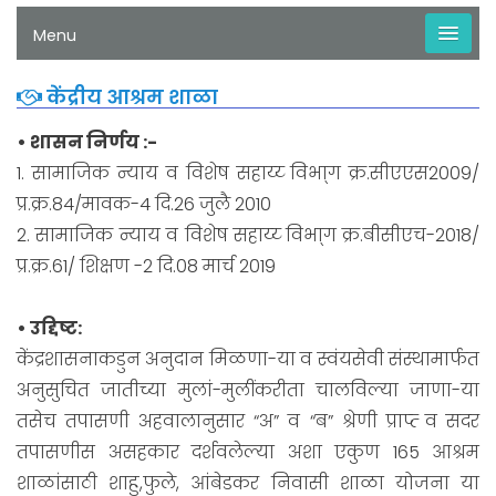
Menu
केंद्रीय आश्रम शाळा
• शासन निर्णय :-
1. सामाजिक न्याय व विशेष सहाय्य्‍ विभा्ग क्र.सीएएस2009/
प्र.क्र.84/मावक-4 दि.26 जुलै 2010
2. सामाजिक न्याय व विशेष सहाय्य्‍ विभा्ग क्र.बीसीएच-2018/
प्र.क्र.61/ शिक्षण -2 दि.08 मार्च 2019
• उद्दिष्ट:
केंद्रशासनाकडुन अनुदान मिळणा-या व स्वंयसेवी संस्थामार्फत
अनुसुचित जातीच्या मुलां-मुलींकरीता चालविल्या जाणा-या
तसेच तपासणी अहवालानुसार “अ” व “ब” श्रेणी प्राप्त्‍ व सदर
तपासणीस असहकार दर्शवलेल्या अशा एकुण 165 आश्रम
शाळांसाठी शाहु,फुले, आंबेडकर निवासी शाळा योजना या