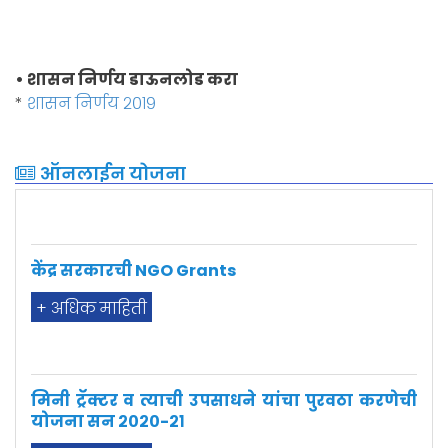
• शासन निर्णय डाऊनलोड करा
*
शासन निर्णय २०१९
भारत सरकार शिष्यवृत्ती
+ अधिक माहिती
ऑनलाईन योजना
केंद्र सरकारची NGO Grants
+ अधिक माहिती
मिनी ट्रॅक्टर व त्याची उपसाधने यांचा पुरवठा करणेची
योजना सन २०२०-२१
+ अधिक माहिती