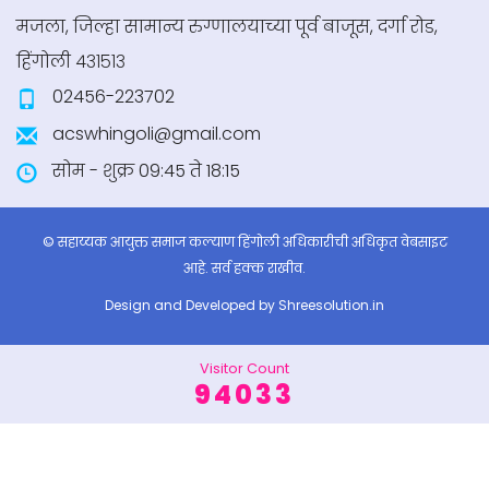
मजला, जिल्हा सामान्य रुग्णालयाच्या पूर्व बाजूस, दर्गा रोड,
+ अधिक माहिती
हिंगोली ४३१५१३
02456-223702
तृतीयपंथीय साठी चे राष्ट्रीय पोर्टल
acswhingoli@gmail.com
सोम - शुक्र 09:45 ते 18:15
+ अधिक माहिती
© सहाय्यक आयुक्त समाज कल्याण हिंगोली अधिकारीची अधिकृत वेबसाइट
आहे. सर्व हक्क राखीव.
Design and Developed by
Shreesolution.in
Visitor Count
94033