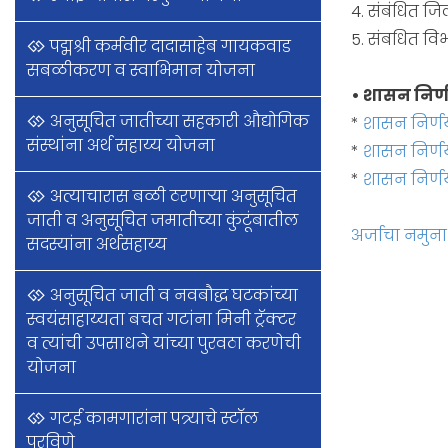
4. संबंधित जिल
5. संबधित विभ
पद्मश्री कर्मवीर दादासाहेब गायकवाड
सबळीकरण व स्वाभिमान योजना
• शासन निर
अनुसूचित जातीच्या सहकारी औद्योगिक
*
शासन निर्ण
संस्थांना अर्थ सहाय्य योजना
*
शासन निर्णय
*
शासन निर्णय
अत्याचारास बळी ठरणाऱ्या अनुसूचित
जाती व अनुसूचित जमातीच्या कुंटूंबातील
अर्जाचा नमुना
सदस्यांना अर्थसहाय्य
अनुसूचित जाती व नवबौद्ध घटकांच्या
स्वयंसाहाय्यता बचत गटांना मिनी ट्रॅक्टर
व त्यांची उपसाधने यांच्या पुरवठा करणेची
योजना
गटई कामगारांना पत्र्याचे स्टॉल
पुरविणे