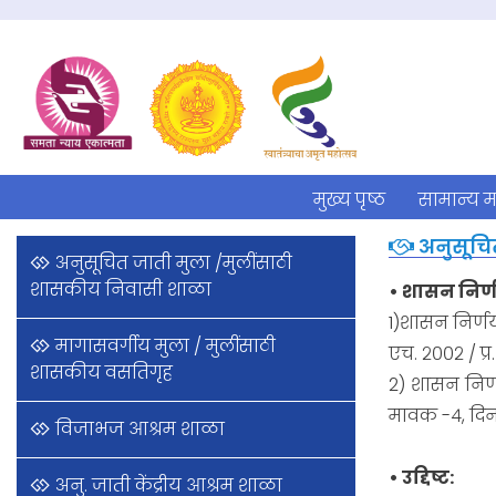
मुख्य पृष्ठ
सामान्य म
अनुसूचि
अनुसूचित जाती मुला /मुलींसाठी
शासकीय निवासी शाळा
• शासन निर्ण
1)शासन निर्णय
मागासवर्गीय मुला / मुलींसाठी
एच. २००२ / प्र
शासकीय वसतिगृह
2) शासन निर्ण
मावक -४, दिन
विजाभज आश्रम शाळा
• उद्दिष्ट:
अनु. जाती केंद्रीय आश्रम शाळा