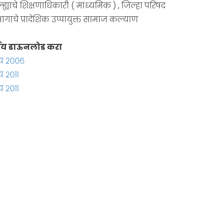
्ह्याचे शिक्षणाधिकारी ( माध्यमिक ) , जिल्हा परिषद
ागाचे प्रादेशिक उप्पायुक्त सामाज कल्याण
्णय डाऊनलोड करा
य २००६
 २०११
 २०११