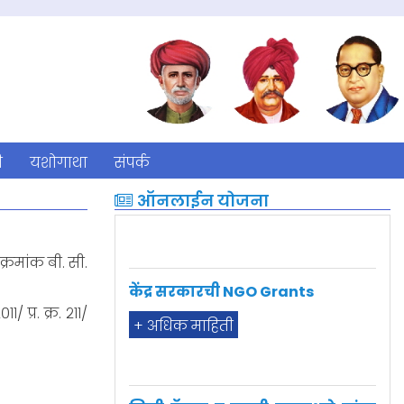
ी
यशोगाथा
संपर्क
ऑनलाईन योजना
केंद्र सरकारची NGO Grants
्रमांक बी. सी.
+ अधिक माहिती
प्र. क्र. २११/
मिनी ट्रॅक्टर व त्याची उपसाधने यांचा
पुरवठा करणेची योजना सन २०२०-२१