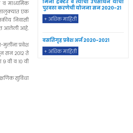
िक व माध्यमिक
+ अधिक माहिती
क तालुक्यात एक
ासकीय निवासी
वसतिगृह प्रवेश अर्ज २०२०-२०२१
ात आलेली आहे.
+ अधिक माहिती
-मुलींना प्रवेश
सून सन २०१२ ते
ता ९ वी व १० वी
भारतरत्न डॉ. बाबासाहेब आंबेडकर
स्वाधार योजना सन २०२०-२१
क्षणिक सुविधा
+ अधिक माहिती
केंद्र सरकारची अनुसूचित जातींसाठी
पत वृद्धी हमी योजना
+ अधिक माहिती