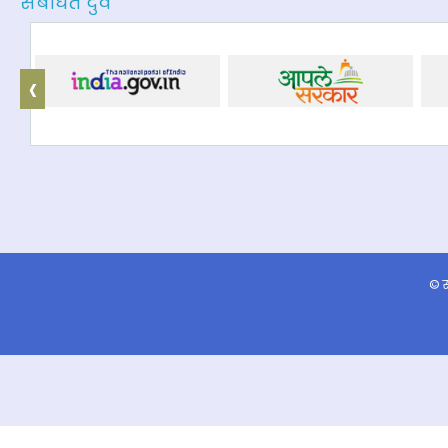
संबंधित दुवे
‹
© स