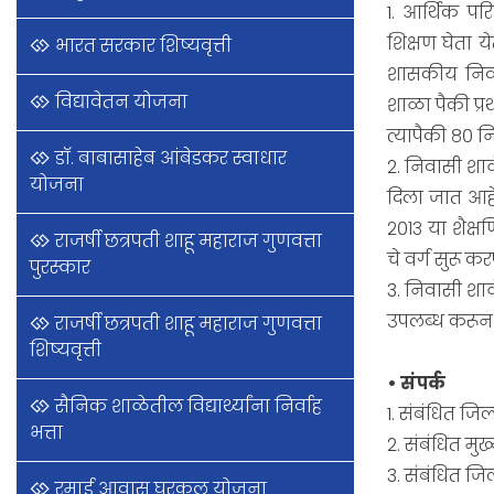
1. आर्थिक पर
शिक्षण घेता य
भारत सरकार शिष्यवृत्ती
शासकीय निवा
विद्यावेतन योजना
शाळा पैकी प्
त्यापैकी ८० न
डॉ. बाबासाहेब आंबेडकर स्वाधार
2. निवासी शाळे
योजना
दिला जात आहे.
२०१३ या शैक्षण
राजर्षी छत्रपती शाहू महाराज गुणवत्ता
चे वर्ग सुरू क
पुरस्कार
3. निवासी शा
उपलब्ध करून 
राजर्षी छत्रपती शाहू महाराज गुणवत्ता
शिष्यवृत्ती
• संपर्क
सैनिक शाळेतील विद्यार्थ्यांना निर्वाह
1. संबंधित जि
भत्ता
2. संबंधित म
3. संबंधित जि
रमाई आवास घरकुल योजना