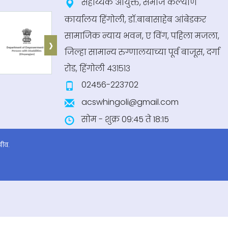
सहाय्यक आयुक्त, समाज कल्याण
कार्यालय हिंगोली, डॉ.बाबासाहेब आंबेडकर
सामाजिक न्याय भवन, ए विंग, पहिला मजला,
›
जिल्हा सामान्य रुग्णालयाच्या पूर्व बाजूस, दर्गा
रोड, हिंगोली ४३१५१३
02456-223702
acswhingoli@gmail.com
सोम - शुक्र 09:45 ते 18:15
खीव.