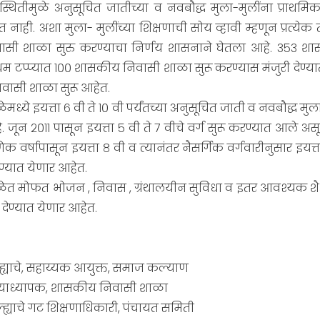
िस्थितीमुळे अनुसूचित जातीच्या व नवबौद्ध मुला-मुलींना प्राथम
ेत नाही. अशा मुला- मुलींच्या शिक्षणाची सोय व्हावी म्हणून प्रत्ये
सी शाळा सुरु करण्याचा निर्णय शासनाने घेतला आहे. ३५३ श
रथम टप्प्यात १०० शासकीय निवासी शाळा सुरू करण्यास मंजुरी देण्य
िवासी शाळा सुरू आहेत.
मध्ये इयत्ता ६ वी ते १० वी पर्यंतच्या अनुसूचित जाती व नवबौद्ध मुला
 जून २०११ पासून इयत्ता ५ वी ते ७ वीचे वर्ग सुरू करण्यात आले अ
िक वर्षापासून इयत्ता ८ वी व त्यानंतर नैसर्गिक वर्गवारीनुसार इयत्
रण्यात येणार आहेत.
ळेत मोफत भोजन , निवास , ग्रंथालयीन सुविधा व इतर आवश्यक शै
देण्यात येणार आहेत.
ल्ह्याचे, सहाय्यक आयुक्त, समाज कल्याण
ुख्याध्यापक, शासकीय निवासी शाळा
ल्ह्याचे गट शिक्षणाधिकारी, पंचायत समिती