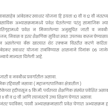
बाबासाहेब आंबेडकर स्वाधार योजना हि इयत्ता 10 वी व 12 वी नंतरच
सायिक अभ्यासक्रमामध्ये प्रवेश घेतलेल्या परंतु सामाजिक न्य
िगृहामध्ये प्रवेश न मिळालेल्या अनुसूचित जाती व नवबौ
ना भोजन, निवास व इतर शैक्षणिक सुविधा स्वत: उपलब्ध करून घेण्यासाठ
ग्न असलेल्या बँक खात्यात थेट रक्कम वितरीत करणे करिता 
ंबेडकर स्वाधार योजना राबविण्यास शासनाने दिनांक 06 जानेवा
्वाये मान्यता दिलेली आहे.
नु. जाती व नवबौध्द प्रवर्गातील असावा.
्थानिक रहिवासी नसावा ( महानगरपालिका क्षेत्रातील )
च्या हद्दीपासून 5 कि.मी. पर्यंतच्या शैक्षणिक संस्थेत प्रवेशित असाव
यत्ता 11 वी व 12 वी आणि त्यानंतरचे उच्च शिक्षण घेणारा असावा.
ी नंतर पदविका, पदवी अभ्यासक्रमासाठी प्रवेश घेणारा अभ्यासक्रम हा द