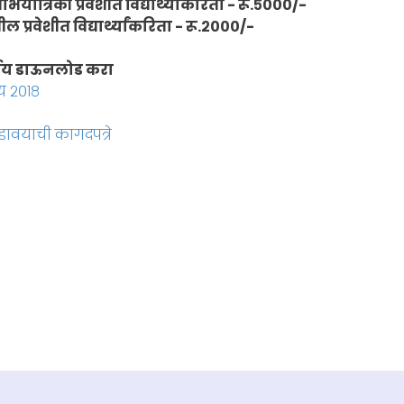
अभियांत्रिकी प्रवेशीत विद्यार्थ्यांकरिता - रू.५०००/-
ल प्रवेशीत विद्यार्थ्यांकरिता - रू.२०००/-
्णय डाऊनलोड करा
य २०१८
डावयाची कागदपत्रे