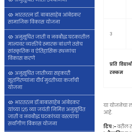
भारतरत्न डॉ. बाबासाहेब आंबेडकर
सामाजिक विकास योजना
3
अनुसूचित जाती व नवबौद्ध घटकातील
मान्यवर व्यक्तींचे स्मारक बांधणे तसेच
सांस्कृतिक व ऐतिहासिक स्थळांचा
विकास करणे
प्रति विद्या
रक्कम
अनुसूचित जातीच्या सहकारी
सूतगिरण्यांना दीर्घ मुदतीच्या कर्जाची
योजना
भारतरत्न डॉ.बाबासाहेब आंबेडकर
या योजनेचा ल
यांच्या १२५ व्या जयंती निमित्त अनुसूचित
आहे.
जाती व नवबौद्ध घटकांच्या वस्त्यांचा
सर्वांगीण विकास योजना
टिप :-
वरील र