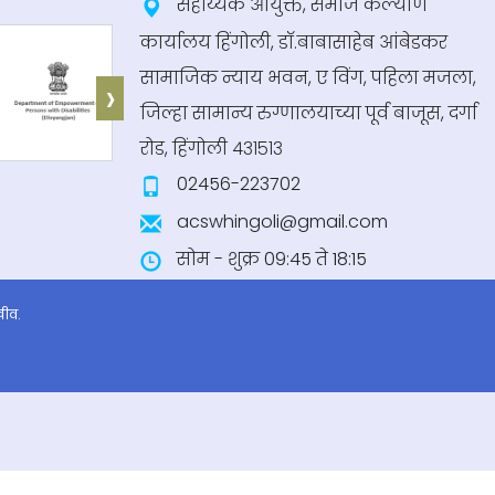
सहाय्यक आयुक्त, समाज कल्याण
कार्यालय हिंगोली, डॉ.बाबासाहेब आंबेडकर
सामाजिक न्याय भवन, ए विंग, पहिला मजला,
›
जिल्हा सामान्य रुग्णालयाच्या पूर्व बाजूस, दर्गा
रोड, हिंगोली ४३१५१३
02456-223702
acswhingoli@gmail.com
सोम - शुक्र 09:45 ते 18:15
खीव.