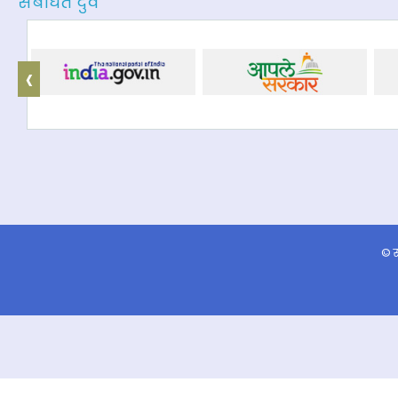
संबंधित दुवे
‹
© स