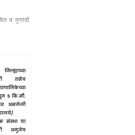
केंद्र सरकारची वेंचर कॅपिटल फंड्स
असेल व गुणांची
+ अधिक माहिती
तृतीयपंथीय साठी चे राष्ट्रीय पोर्टल
+ अधिक माहिती
िल्ह्याच्या
ाणी तसेच
भारत सरकार शिष्यवृत्ती
रपालिकेच्या
ासून
5
कि.मी.
+ अधिक माहिती
रात असलेली
्यालये/
िक संस्था या
ी अनुज्ञेय