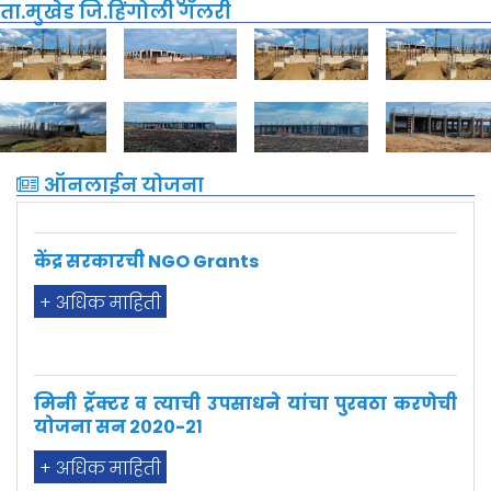
ता.मुखेड जि.हिंगोली गॅलरी
ऑनलाईन योजना
केंद्र सरकारची NGO Grants
+ अधिक माहिती
मिनी ट्रॅक्टर व त्याची उपसाधने यांचा पुरवठा करणेची
योजना सन २०२०-२१
+ अधिक माहिती