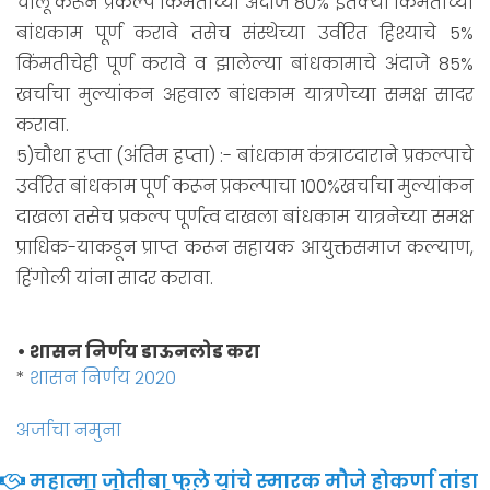
चालू करून प्रकल्प किंमतीच्या अंदाजे 80% इतक्या किंमतीच्या
बांधकाम पूर्ण करावे तसेच संस्थेच्या उर्वरित हिश्याचे 5%
किंमतीचेही पूर्ण करावे व झालेल्या बांधकामाचे अंदाजे 85%
खर्चाचा मुल्यांकन अहवाल बांधकाम यात्रणेच्या समक्ष सादर
करावा.
5)चौथा हप्ता (अंतिम हप्ता) :- बांधकाम कंत्राटदाराने प्रकल्पाचे
उर्वरित बांधकाम पूर्ण करून प्रकल्पाचा 100%खर्चाचा मुल्यांकन
दाखला तसेच प्रकल्प पूर्णत्व दाखला बांधकाम यात्रनेच्या समक्ष
प्राधिक-याकडून प्राप्त करून सहायक आयुक्तसमाज कल्याण,
हिंगोली यांना सादर करावा.
• शासन निर्णय डाऊनलोड करा
*
शासन निर्णय २०२०
अर्जाचा नमुना
महात्मा जोतीबा फुले यांचे स्मारक मौजे होकर्णा तांडा