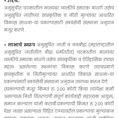
• उद्दिष्ट:
अनुसुचीत घटकातील मान्यवर व्यक्तींचे स्मारक बांधणे तसेच
अनुसूचित जातीच्या सांस्कृतिक व नीती मुल्यांवर आधारित
विकास साधना-या प्रकल्पासाठी स्वयंसेवी संस्थाना अनुदान
मंजूर करणे .
• लाभाचे स्वरूप
अनुसूचित जाती व नवबौद्ध (महाराष्ट्रातील
अनुसूचित जातीतील बौद्ध धर्मांतरीत) घटकातील मान्यवर
व्यक्तींचे स्मारक बांधणे तसेच सांस्कृतिक व ऐतिहासिक दृष्ट्या
महत्व असलेल्या स्थळांचा विकास करणे त्याचप्रमाणे
सांस्कृतीक व नितीमुल्यांवर आधरित विकास साधना-या
प्रकल्पांसाठी स्वयंसेवी संस्थाना अनुदान उपलब्ध करून देणे.
१)प्रकल्पाची मंजूर किंमत रु 2.00 कोटी किवा त्यापेक्षा कमी
असल्यास निधी वितरणाची संपूर्ण कार्यवाही सहाय्यक आयुक्त,
समाज कल्याण यांनी करावी.प्रकल्पाची किंमत रु 2.00 कोटी
पेक्षा जास्त असल्यास विहित टप्प्यावरील प्रकल्पाचा मुल्यांकन