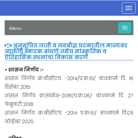
Tog
nav
Menu
अनुसूचित जाती व नवबौद्ध घटकातील मान्यवर
व्यक्तींचे स्मारक बांधणे तसेच सांस्कृतिक व
ऐतिहासिक स्थळांचा विकास करणे
• शासन निर्णय :-
शासन निर्णय क्र:बीसीएच -2014/प्र.क्र.61/ बांधकामे दि. 16
डिसेंबर 2015.
शासन निर्णय क्र:स्वसेअं-2018/प्र.क्र.06/ बांधकामे दि. 27
फेब्रुवारी 2018.
शासन निर्णय क्र:बीसीएच -2014 प्र.क्र.61/ बांधकामे दि.05
नोव्हेंबर 2020.