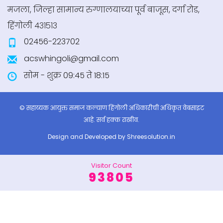
+ अधिक माहिती
मजला, जिल्हा सामान्य रुग्णालयाच्या पूर्व बाजूस, दर्गा रोड,
हिंगोली ४३१५१३
02456-223702
तृतीयपंथीय साठी चे राष्ट्रीय पोर्टल
acswhingoli@gmail.com
+ अधिक माहिती
सोम - शुक्र 09:45 ते 18:15
© सहाय्यक आयुक्त समाज कल्याण हिंगोली अधिकारीची अधिकृत वेबसाइट
भारत सरकार शिष्यवृत्ती
आहे. सर्व हक्क राखीव.
+ अधिक माहिती
Design and Developed by
Shreesolution.in
Visitor Count
93805