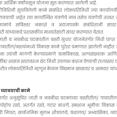
ा आर्थिक वर्षापासून योजना सुरु करण्यात आलेली आहे.
तीनिधिनी सुचविलेली कामे संबंधित लोकप्रतिनिधी ज्या कार्यालयी
ावयाची आहेत त्या कार्यान्वित यंत्रणेचे नाव तसेच यंत्रणेची तत्वत:
ामांचे सविस्तर नकाशे व अंदाजपत्रके संबंधितानी सादर
री यांच्याकडे प्रशासकीय मान्यतेसाठी सादर करण्यात येतात.
ाती व नवबौध्द घटकांतील वस्ती सुधार योजनेतंर्गत निधी प्राप्त 
वातील/वस्त्यांमध्ये विकास कामे पुरेशा प्रमाणात झालेली नाही
ना त्यांनी मागणी केल्याप्रमाणे ग्रामविकास, अल्पसंख्याक 
्तीवर शासन स्तरावरुन थेट निधी उपलब्ध करुन देण्याची राज्यस्तर
रीत लोकप्रतिनिधी म्हणून केवळ विद्यमान खासदार व आमदार यांच्या
त घ्यावयाची कामे
र्गत अनुसूचित जाती व नवबौध्द घटकांच्या वस्तीतील/ गावाती
ोहोच रस्ते, अंतर्गत रस्ते, गटार बांधणे, स्मशान भूमीचा विकास 
याची निचरा, सार्वजनिक सुलभ शौचालये, ग्रंथालय/ अभ्यासिका, व्