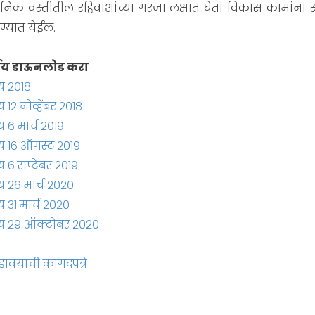
्थानिक वस्तीतील रहिवाशांच्या गरजा लक्षात घेता विकास कामांन
ण्यात येईल.
्णय डाऊनलोड करा
य २०१८
१२ नोव्हेंबर २०१८
 ६ मार्च २०१९
य १६ ऑगस्ट २०१९
 ६ सप्टेंबर २०१९
 २६ मार्च २०२०
 ३१ मार्च २०२०
य २९ ऑक्टोबर २०२०
डावयाची कागदपत्रे