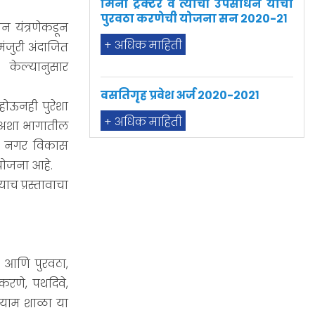
+ अधिक माहिती
न यंत्रणेकडून
 मंजुरी अंदाजित
वसतिगृह प्रवेश अर्ज २०२०-२०२१
 केल्यानुसार
+ अधिक माहिती
होऊनही पुरेशा
त अशा भागातील
आणि नगर विकास
भारतरत्न डॉ. बाबासाहेब आंबेडकर
 योजना आहे.
स्वाधार योजना सन २०२०-२१
च प्रस्तावाचा
+ अधिक माहिती
केंद्र सरकारची अनुसूचित जातींसाठी
पत वृद्धी हमी योजना
ल आणि पुरवठा,
करणे, पथदिवे,
+ अधिक माहिती
यायाम शाळा या