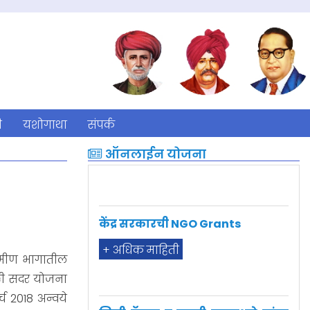
ी
यशोगाथा
संपर्क
ऑनलाईन योजना
केंद्र सरकारची NGO Grants
+ अधिक माहिती
रामीण भागातील
ाठी सदर योजना
मिनी ट्रॅक्टर व त्याची उपसाधने यांचा
पुरवठा करणेची योजना सन २०२०-२१
्च 2018 अन्वये