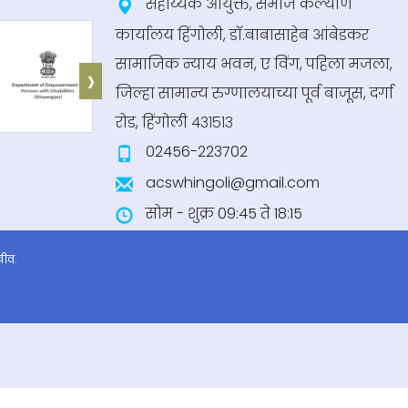
सहाय्यक आयुक्त, समाज कल्याण
कार्यालय हिंगोली, डॉ.बाबासाहेब आंबेडकर
सामाजिक न्याय भवन, ए विंग, पहिला मजला,
›
जिल्हा सामान्य रुग्णालयाच्या पूर्व बाजूस, दर्गा
रोड, हिंगोली ४३१५१३
02456-223702
acswhingoli@gmail.com
सोम - शुक्र 09:45 ते 18:15
खीव.