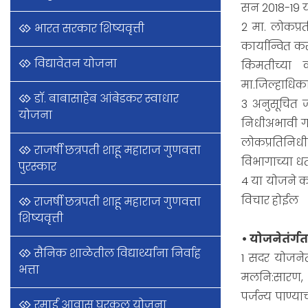
सन 2018-19 य
2 मा. लोकप्र
भारत सरकार शिष्यवृत्ती
कार्यान्वित कर
विद्यावेतन योजना
किमतीच्या क
मा.जिल्हाधिका
डॉ. बाबासाहेब आंबेडकर स्वाधार
3 अनुसूचित ज
योजना
निधीअभावी गा
लोकप्रतिनिधी
राजर्षी छत्रपती शाहू महाराज गुणवत्ता
विभागाच्या धर
पुरस्कार
4 या योजने क
विचार होईल
राजर्षी छत्रपती शाहू महाराज गुणवत्ता
शिष्यवृत्ती
• योजनेतंर्ग
सैनिक शाळेतील विद्यार्थ्यांना निर्वाह
1 सदर योजनेत
भत्ता
मलनि:सारण, प
पर्जन्य पाण्
रमाई आवास घरकुल योजना