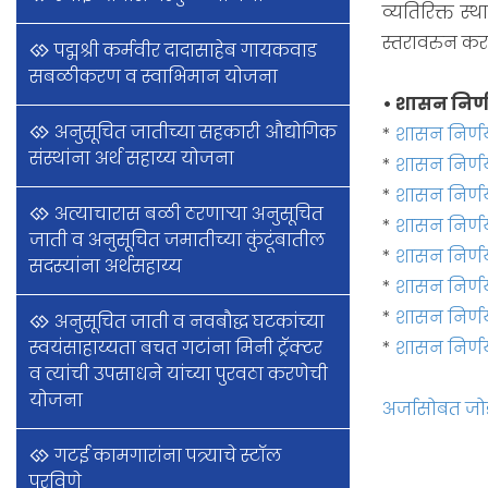
व्यतिरिक्त स
स्तरावरुन कर
पद्मश्री कर्मवीर दादासाहेब गायकवाड
सबळीकरण व स्वाभिमान योजना
• शासन निर
अनुसूचित जातीच्या सहकारी औद्योगिक
*
शासन निर्ण
संस्थांना अर्थ सहाय्य योजना
*
शासन निर्णय 
*
शासन निर्णय
अत्याचारास बळी ठरणाऱ्या अनुसूचित
*
शासन निर्ण
जाती व अनुसूचित जमातीच्या कुंटूंबातील
*
शासन निर्णय
सदस्यांना अर्थसहाय्य
*
शासन निर्णय
*
शासन निर्णय
अनुसूचित जाती व नवबौद्ध घटकांच्या
स्वयंसाहाय्यता बचत गटांना मिनी ट्रॅक्टर
*
शासन निर्ण
व त्यांची उपसाधने यांच्या पुरवठा करणेची
योजना
अर्जासोबत जो
गटई कामगारांना पत्र्याचे स्टॉल
पुरविणे