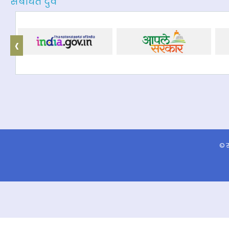
संबंधित दुवे
‹
© स