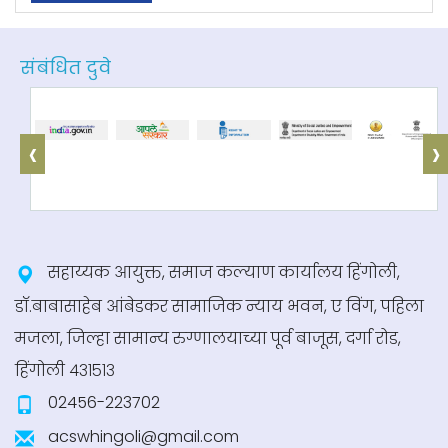
भारतरत्न डॉ. बाबासाहेब आंबेडकर स्वाधार योजना सन
२०२०-२१
संबंधित दुवे
+ अधिक माहिती
‹
›
केंद्र सरकारची अनुसूचित जातींसाठी पत वृद्धी हमी
योजना
+ अधिक माहिती
सहाय्यक आयुक्त, समाज कल्याण कार्यालय हिंगोली,
केंद्र सरकारची वेंचर कॅपिटल फंड्स
डॉ.बाबासाहेब आंबेडकर सामाजिक न्याय भवन, ए विंग, पहिला
मजला, जिल्हा सामान्य रुग्णालयाच्या पूर्व बाजूस, दर्गा रोड,
+ अधिक माहिती
हिंगोली ४३१५१३
02456-223702
तृतीयपंथीय साठी चे राष्ट्रीय पोर्टल
acswhingoli@gmail.com