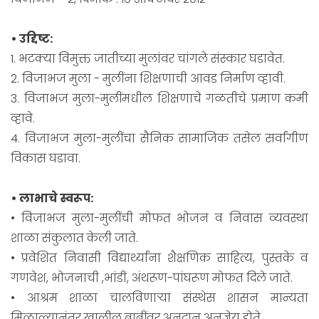
• उद्दिष्ट:
1. भटक्या विमुक्त जातीच्या मुलांवर चांगले संस्कार घडावेत.
2. विजाभज मुला - मुलींना शिक्षणाची आवड निर्माण व्हावी.
3. विजाभज मुला-मुलींमधील शिक्षणाचे गळतीचे प्रमाण कमी
व्हावे.
4. विजाभज मुला-मुलींचा सैनिक सामाजिक तसेल सर्वांगीण
विकास घडावा.
• लाभाचे स्वरूप:
• विजाभज मुला-मुलींची मोफत भोजन व निवास व्यवस्था
शाळा संकुलात केली जाते.
• प्रवेशित निवासी विद्यार्थ्यांना शैक्षणिक साहित्य, पुस्तके व
गणवेश, भोजनाची ,भांडी, अंथरूण-पांघरूण मोफत दिले जाते.
• आश्रम शाळा चालविणाऱ्या संस्थेस शासन मान्यता
मिळाल्यानंतर खालील बाबींवर अनुदान अनुज्ञेय होते.