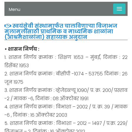
Menu
स्वयंसेवी संस्थामार्फत चालविणाऱ्या विजाभज
मुलामुलींसाठी प्राथमिक व माध्यमिक शाळांना
(आश्रमशाळांना) सहाय्यक अनुदान
• शासन निर्णय :
1. शासन निर्णय क्रमांक : शिक्षण १६५३ – मुंबई, दिनांक : २२
डिसेंबर १९५३
2. शासन निर्णय क्रमांक : बीसीपी -१०७४ - ५३७५५ दिनांक : २६
जून १९७५
3. शासन निर्णय क्रमांक : व्हेजेडब्ल्यू १०९०/ प्र. क्र. २००/ प्रस्ताव
-२ / मावक -६, दिनांक : ०८ ऑक्टोबर १९९१
4. शासन निर्णय क्रमांक : विभाशा – २००२ / प्र. क्र. ३९ / मावक
-६ , दिनांक : १६ ऑक्टोबर २००३
5. शासन निर्णय क्रमांक : विभाशा – २०१२ – १४९७ / प्र.क्र. २२९/
विजाभज – २, दिनांक : १६ ऑक्टोबर २०१२